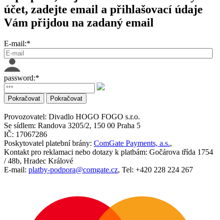
účet, zadejte email a přihlašovací údaje
Vám přijdou na zadaný email
E-mail:*
password:*
Provozovatel:
Divadlo HOGO FOGO s.r.o.
Se sídlem:
Randova 3205/2, 150 00 Praha 5
IČ:
17067286
Poskytovatel platební brány:
ComGate Payments, a.s.
,
Kontakt pro reklamaci nebo dotazy k platbám:
Gočárova třída 1754
/ 48b, Hradec Králové
E-mail:
platby-podpora@comgate.cz
,
Tel:
+420 228 224 267