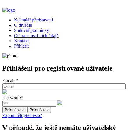
Kalendář představení
O divadle
Smluvní podmínky
Ochrana osobních údajů
Kontakt
Přihlásit
Přihlášení pro registrované uživatele
E-mail:*
password:*
Zapomněli jste heslo?
V případě, že ještě nemáte uživatelský