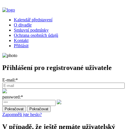
Kalendář představení
O divadle
Smluvní podmínky
Ochrana osobních údajů
Kontakt
Přihlásit
Přihlášení pro registrované uživatele
E-mail:*
password:*
Zapomněli jste heslo?
V případě, že ještě nemáte uživatelský