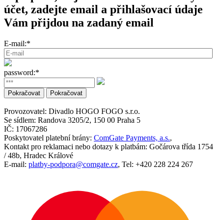
účet, zadejte email a přihlašovací údaje
Vám přijdou na zadaný email
E-mail:*
password:*
Provozovatel:
Divadlo HOGO FOGO s.r.o.
Se sídlem:
Randova 3205/2, 150 00 Praha 5
IČ:
17067286
Poskytovatel platební brány:
ComGate Payments, a.s.
,
Kontakt pro reklamaci nebo dotazy k platbám:
Gočárova třída 1754
/ 48b, Hradec Králové
E-mail:
platby-podpora@comgate.cz
,
Tel:
+420 228 224 267